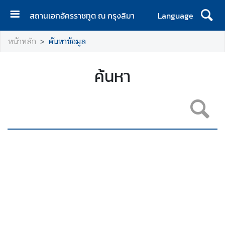
สถานเอกอัครราชทูต ณ กรุงลิมา
Language
ห
หน้าหลัก
ค้นหาข้อมูล
น้
า
ห
ค้นหา
ลั
ก
ส
ถ
า
น
เ
อ
ก
อั
ค
ร