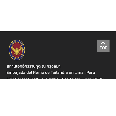
ธ์
ข้
อ
มู
ล
ค
TOP
ว
า
ม
สถานเอกอัครราชทูต ณ กรุงลิมา
สั
Embajada del Reino de Tailandia en Lima , Peru
ม
678 Coronel Portillo Avenue , San Isidro, Lima, PERU
พั
น
+51 1 6375620 - 1
ธ์
สถานทูตฯ: thaiembassy.lim@mfa.go.th / ฝ่ายกงสุล:
ท
consular.lim@mfa.go.th / วีซ่า: visa.lim@mfa.go.th
วิ
ภ