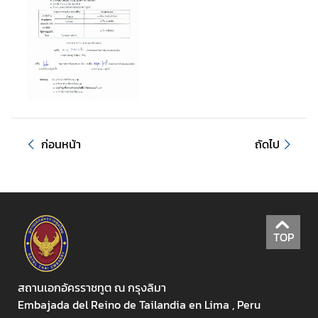
ร
า
ช
ทู
ต
ข่
ก่อนหน้า
ถัดไป
า
ว
ป
ร
ะ
ช
TOP
า
สั
ม
สถานเอกอัครราชทูต ณ กรุงลิมา
พั
Embajada del Reino de Tailandia en Lima , Peru
น