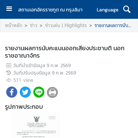
สถานเอกอัครราชทูต ณ กรุงลิมา
Language
ห
หน้าหลัก
ข่าว
ข่าวเด่น | Highlights
รายงานผลการนับคะแนนออกเสียงประชามติ นอกราชอาณาจักร
น้
า
ห
รายงานผลการนับคะแนนออกเสียงประชามติ นอก
ลั
ราชอาณาจักร
ก
วันที่นำเข้าข้อมูล
9 ก.พ. 2569
ส
วันที่ปรับปรุงข้อมูล
9 ก.พ. 2569
ถ
511
view
า
น
เ
รูปภาพประกอบ
อ
ก
อั
ค
ร